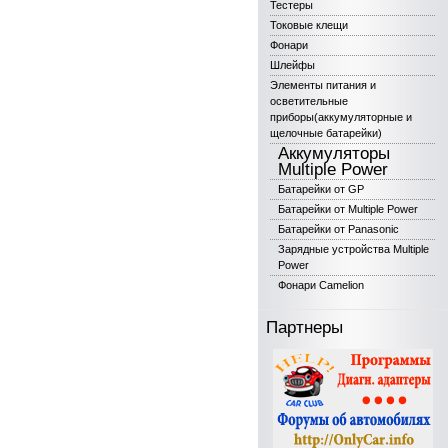
Тестеры
Токовые клещи
Фонари
Шлейфы
Элементы питания и
осветительные
приборы(аккумуляторные и
щелочные батарейки)
Аккумуляторы
Multiple Power
Батарейки от GP
Батарейки от Multiple Power
Батарейки от Panasonic
Зарядные устройства Multiple
Power
Фонари Camelion
Партнеры