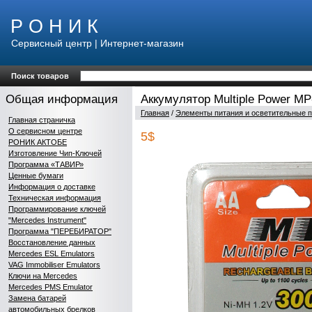
Р О Н И К
Сервисный центр | Интернет-магазин
Поиск товаров
Общая информация
Аккумулятор Multiple Power MP
Главная
/
Элементы питания и осветительные 
Главная страничка
О сервисном центре
5$
РОНИК АКТОБЕ
Изготовление Чип-Ключей
Программа «ТАВИР»
Ценные бумаги
Информация о доставке
Техническая информация
Программирование ключей
"Mercedes Instrument"
Программа "ПЕРЕБИРАТОР"
Восстановление данных
Mercedes ESL Emulators
VAG Immobiliser Emulators
Ключи на Mercedes
Mercedes PMS Emulator
Замена батарей
автомобильных брелков