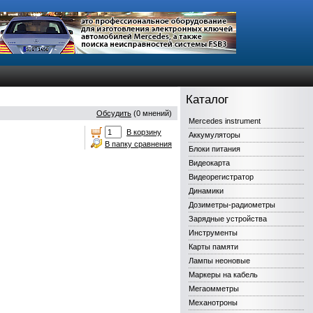
Каталог
Обсудить
(0 мнений)
Mercedes instrument
В корзину
Аккумуляторы
В папку сравнения
Блоки питания
Видеокарта
Видеорегистратор
Динамики
Дозиметры-радиометры
Зарядные устройства
Инструменты
Карты памяти
Лампы неоновые
Маркеры на кабель
Мегаомметры
Механотроны