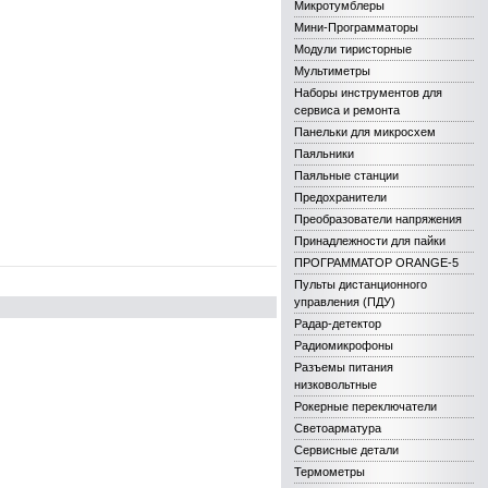
Микротумблеры
Мини-Программаторы
Модули тиристорные
Мультиметры
Наборы инструментов для
сервиса и ремонта
Панельки для микросхем
Паяльники
Паяльные станции
Предохранители
Преобразователи напряжения
Принадлежности для пайки
ПРОГРАММАТОР ORANGE-5
Пульты дистанционного
управления (ПДУ)
Радар-детектор
Радиомикрофоны
Разъемы питания
низковольтные
Рокерные переключатели
Светоарматура
Сервисные детали
Термометры