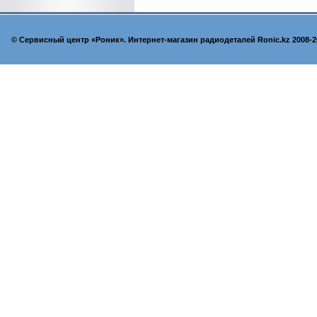
© Cервисный центр «Роник». Интернет-магазин радиодеталей Ronic.kz 2008-2