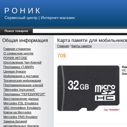
Р О Н И К
Сервисный центр | Интернет-магазин
Поиск товаров
Общая информация
Карта памяти для мобильников
Главная
/
Карты памяти
Главная страничка
О сервисном центре
70$
РОНИК АКТОБЕ
Изготовление Чип-Ключей
Программа «ТАВИР»
На
HC
Ценные бумаги
Оп
Информация о доставке
Техническая информация
Программирование ключей
"Mercedes Instrument"
Программа "ПЕРЕБИРАТОР"
Восстановление данных
Mercedes ESL Emulators
VAG Immobiliser Emulators
Ключи на Mercedes
Mercedes PMS Emulator
Замена батарей
автомобильных брелков