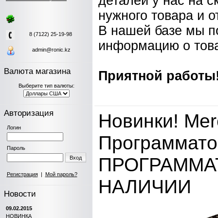
деталей у нас на с
нужного товара и о
В нашей базе мы п
8 (7122) 25-19-98
информацию о тов
admin@ronic.kz
Валюта магазина
Приятной работы
Выберите тип валюты:
Авторизация
Новинки! Mer
Логин
Программато
Пароль
ПРОГРАММАТ
Вход
Регистрация
|
Мой пароль?
НАЛИЧИИ
Новости
09.02.2015
НОВИНКА