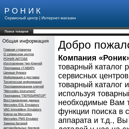
Р О Н И К
Сервисный центр | Интернет-магазин
Поиск товаров
Общая информация
Добро пожало
Главная страничка
О сервисном центре
Компания «Роник
РОНИК АКТОБЕ
Изготовление Чип-Ключей
товарный каталог 
Программа «ТАВИР»
Ценные бумаги
сервисных центров
Информация о доставке
Техническая информация
товарный каталог 
Программирование ключей
"Mercedes Instrument"
используя товарны
Программа "ПЕРЕБИРАТОР"
необходимые Вам т
Восстановление данных
Mercedes ESL Emulators
функции поиска в 
VAG Immobiliser Emulators
Ключи на Mercedes
аппарата и т.д., 
Mercedes PMS Emulator
Замена батарей
автомобильных брелков